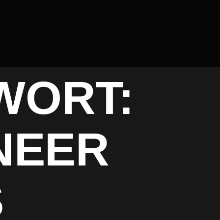
WORT:
NEER
S